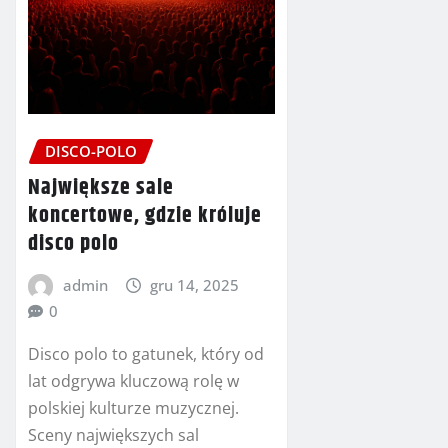
DISCO-POLO
Największe sale
koncertowe, gdzie króluje
disco polo
admin
gru 14, 2025
0
Disco polo to gatunek, który od
lat odgrywa kluczową rolę w
polskiej kulturze muzycznej.
Sceny największych sal