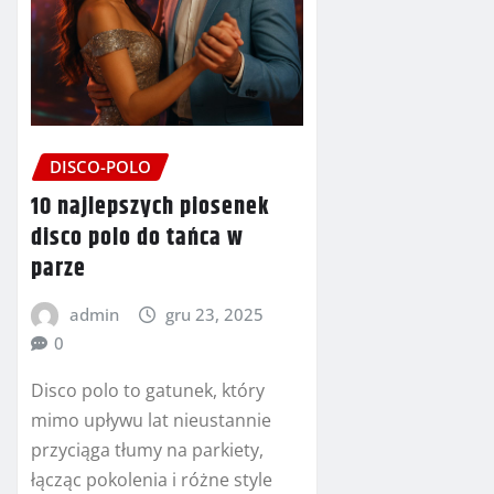
DISCO-POLO
10 najlepszych piosenek
disco polo do tańca w
parze
admin
gru 23, 2025
0
Disco polo to gatunek, który
mimo upływu lat nieustannie
przyciąga tłumy na parkiety,
łącząc pokolenia i różne style