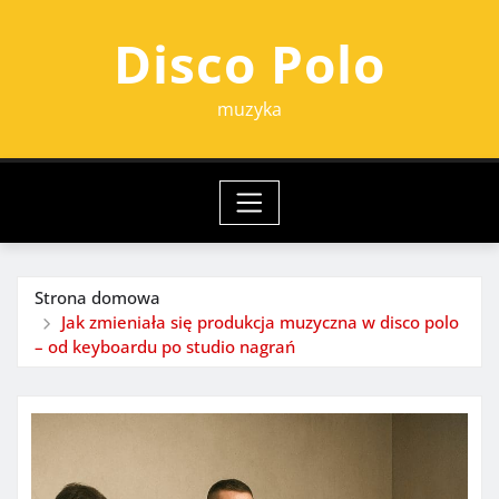
Przejdź
Disco Polo
do
treści
muzyka
Strona domowa
Jak zmieniała się produkcja muzyczna w disco polo
– od keyboardu po studio nagrań