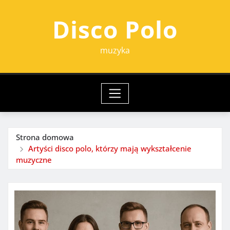
Przejdź
Disco Polo
do
treści
muzyka
Strona domowa
Artyści disco polo, którzy mają wykształcenie
muzyczne