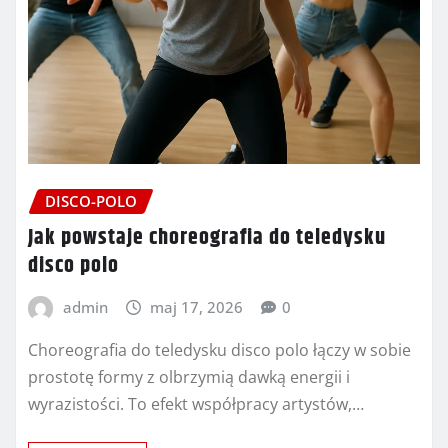
DISCO-POLO
Jak powstaje choreografia do teledysku
disco polo
admin
maj 17, 2026
0
Choreografia do teledysku disco polo łączy w sobie
prostotę formy z olbrzymią dawką energii i
wyrazistości. To efekt współpracy artystów,…