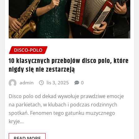
DISCO-POLO
10 klasycznych przebojów disco polo, które
nigdy się nie zestarzeją
admin
lis 3, 2025
0
Disco polo od dekad wywołuje prawdziwe emocje
na parkietach, w klubach i podczas rodzinnych
spotkań. Fenomen tego gatunku muzycznego
kryje…
READ MORE