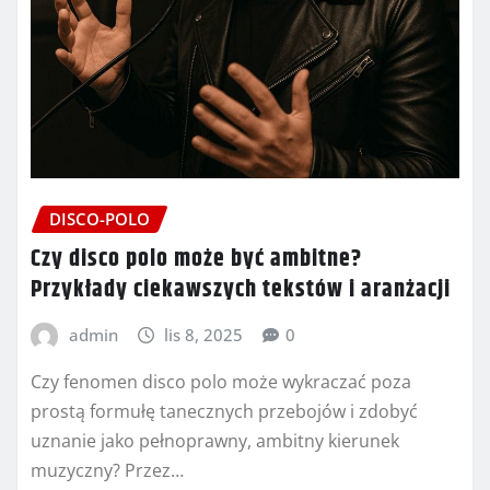
DISCO-POLO
Czy disco polo może być ambitne?
Przykłady ciekawszych tekstów i aranżacji
admin
lis 8, 2025
0
Czy fenomen disco polo może wykraczać poza
prostą formułę tanecznych przebojów i zdobyć
uznanie jako pełnoprawny, ambitny kierunek
muzyczny? Przez…