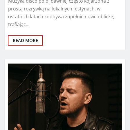
Muzyka disco polo, dawniej często kojarzona z
prostą rozrywką na lokalnych festynach, w
ostatnich latach zdobywa zupełnie nowe oblicze,
trafiając…
READ MORE