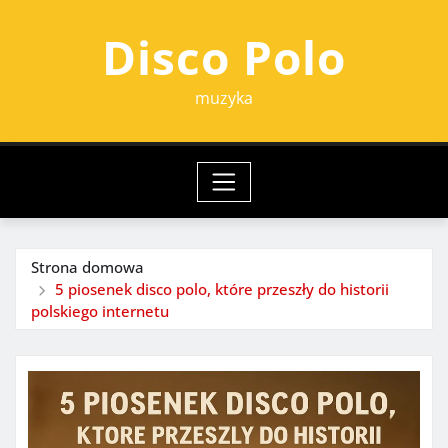
Przejdź
Disco Polo
do
treści
muzyka
Strona domowa
5 piosenek disco polo, które przeszły do historii
polskiego internetu