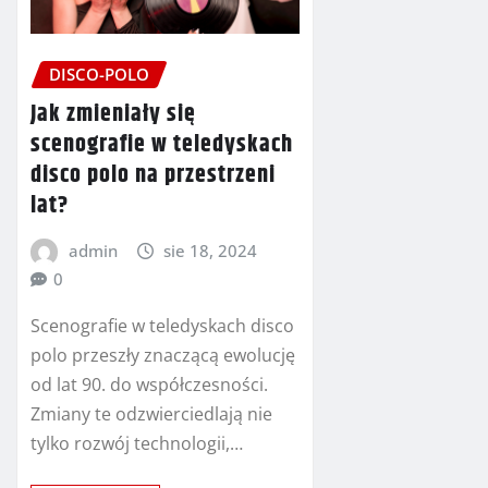
DISCO-POLO
Jak zmieniały się
scenografie w teledyskach
disco polo na przestrzeni
lat?
admin
sie 18, 2024
0
Scenografie w teledyskach disco
polo przeszły znaczącą ewolucję
od lat 90. do współczesności.
Zmiany te odzwierciedlają nie
tylko rozwój technologii,…