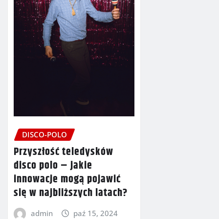
DISCO-POLO
Przyszłość teledysków
disco polo – jakie
innowacje mogą pojawić
się w najbliższych latach?
admin
paź 15, 2024