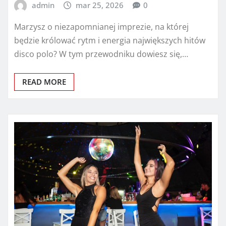
admin
mar 25, 2026
0
Marzysz o niezapomnianej imprezie, na której
będzie królować rytm i energia największych hitów
disco polo? W tym przewodniku dowiesz się,…
READ MORE