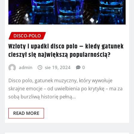
DISCO-POLO
Wzloty i upadki disco polo – kiedy gatunek
cieszył się największą popularnością?
admin
sie 19, 2024
0
Disco polo, gatunek muzyczny, który wywołuje
skrajne emocje – od uwielbienia po krytykę – ma za
sobą burzliwą historię pełną…
READ MORE