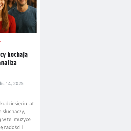
acy kochają
analiza
lis 14, 2025
lkudziesięciu lat
e słuchaczy,
ą w tej muzyce
 radości i