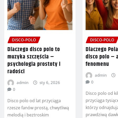
DISCO-POLO
DISCO-POLO
Dlaczego disco polo to
Dlaczego Pol
muzyka szczęścia –
disco polo – 
psychologia prostoty i
fenomenu
radości
admin
0
admin
sty 6, 2026
0
Disco polo od ki
przyciąga tysiąc
Disco polo od lat przyciąga
którzy odnajduj
rzesze fanów prostą, chwytliwą
prawdziwą dawkę
melodią i beztroskim