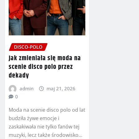
DISCO-POLO
Jak zmieniała się moda na
scenie disco polo przez
dekady
admin
maj 21, 2026
0
Moda na scenie disco polo od lat
budziła żywe emocje i
zaskakiwała nie tylko fanów tej
muzyki, lecz także środowisko…