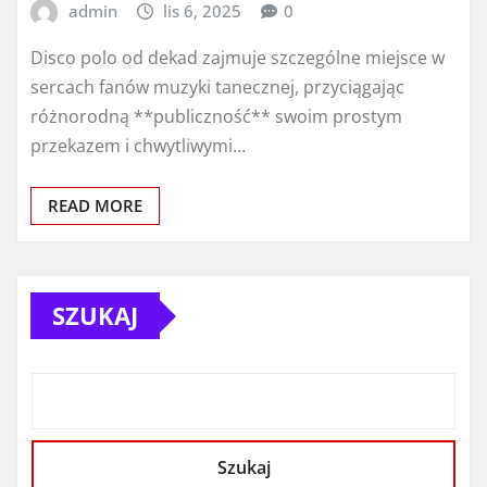
admin
lis 6, 2025
0
Disco polo od dekad zajmuje szczególne miejsce w
sercach fanów muzyki tanecznej, przyciągając
różnorodną **publiczność** swoim prostym
przekazem i chwytliwymi…
READ MORE
SZUKAJ
Szukaj