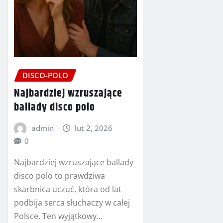
DISCO-POLO
Najbardziej wzruszające
ballady disco polo
admin
lut 2, 2026
0
Najbardziej wzruszające ballady
disco polo to prawdziwa
skarbnica uczuć, która od lat
podbija serca słuchaczy w całej
Polsce. Ten wyjątkowy…