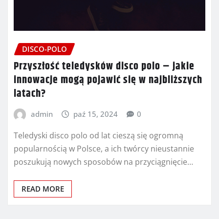
DISCO-POLO
Przyszłość teledysków disco polo – jakie
innowacje mogą pojawić się w najbliższych
latach?
admin
paź 15, 2024
0
Teledyski disco polo od lat cieszą się ogromną
popularnością w Polsce, a ich twórcy nieustannie
poszukują nowych sposobów na przyciągnięcie…
READ MORE