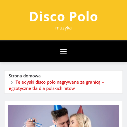
Przejdź
Disco Polo
do
treści
muzyka
Strona domowa
Teledyski disco polo nagrywane za granicą –
egzotyczne tła dla polskich hitów