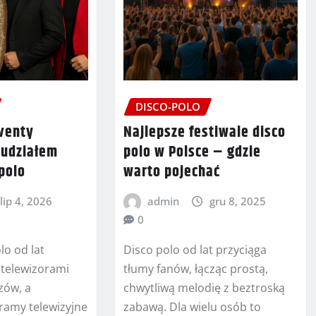
DISCO-POLO
venty
Najlepsze festiwale disco
 udziałem
polo w Polsce – gdzie
polo
warto pojechać
lip 4, 2026
admin
gru 8, 2025
0
lo od lat
Disco polo od lat przyciąga
 telewizorami
tłumy fanów, łącząc prostą,
dzów, a
chwytliwą melodię z beztroską
ramy telewizyjne
zabawą. Dla wielu osób to