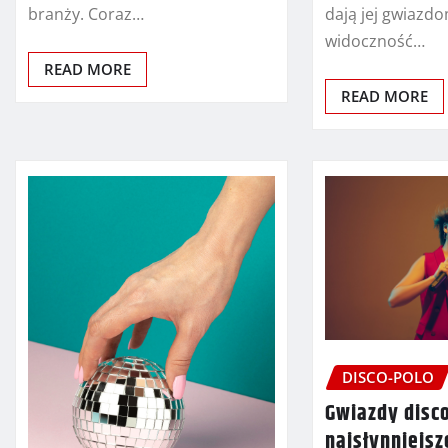
branży. Coraz…
dają jej gwiazd
widoczność…
READ MORE
READ MORE
DISCO-POLO
Gwiazdy disco
najsłynniejsz