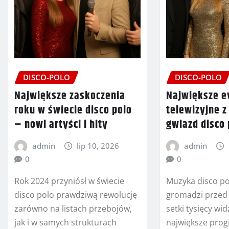
DISCO-POLO
DISCO-POLO
Największe zaskoczenia
Największe e
roku w świecie disco polo
telewizyjne z
– nowi artyści i hity
gwiazd disco 
admin
lip 10, 2026
admin
0
0
Rok 2024 przyniósł w świecie
Muzyka disco po
disco polo prawdziwą rewolucję
gromadzi przed
zarówno na listach przebojów,
setki tysięcy wi
jak i w samych strukturach
największe prog