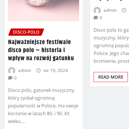
admin
0
Disco polo to g
DISCO-POLO
muzyczny, który 
Najważniejsze festiwale
ogromną popula
disco polo – historia i
Polsce. Jego ch
wpływ na rozwój gatunku
brzmienie, prost
admin
sie 19, 2024
READ MORE
0
Disco polo, gatunek muzyczny,
który zyskał ogromną
popularność w Polsce, ma swoje
korzenie w latach 80. i 90. XX
wieku.…