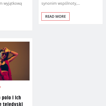
om wyjątkową
synonim wspólnoty,…
READ MORE
 polo i ich
e teledyski