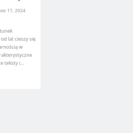
sie 17, 2024
atunek
od lat cieszy się
rnością w
arakterystyczne
e teksty i…