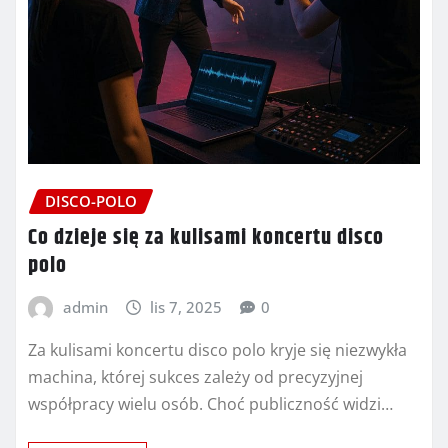
DISCO-POLO
Co dzieje się za kulisami koncertu disco
polo
admin
lis 7, 2025
0
Za kulisami koncertu disco polo kryje się niezwykła
machina, której sukces zależy od precyzyjnej
współpracy wielu osób. Choć publiczność widzi…