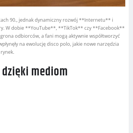
tach 90., jednak dynamiczny rozwój **Internetu** i
ry. W dobie **YouTube**, **TikTok** czy **Facebook**
o grona odbiorców, a fani mogą aktywnie współtworzyć
wpłynęły na ewolucję disco polo, jakie nowe narzędzia
 rynek.
o dzięki mediom