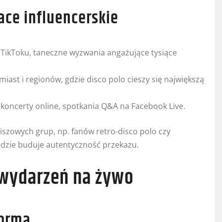
ce influencerskie
a TikToku, taneczne wyzwania angażujące tysiące
iast i regionów, gdzie disco polo cieszy się największą
 koncerty online, spotkania Q&A na Facebook Live.
szowych grup, np. fanów retro-disco polo czy
ędzie buduje autentyczność przekazu.
 wydarzeń na żywo
norma