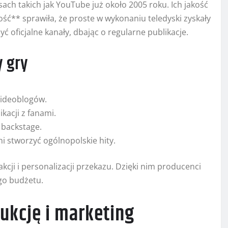
sach takich jak YouTube już około 2005 roku. Ich jakość
ość** sprawiła, że proste w wykonaniu teledyski zyskały
ć oficjalne kanały, dbając o regularne publikacje.
y gry
wideoblogów.
kacji z fanami.
 backstage.
ni stworzyć ogólnopolskie hity.
kcji i personalizacji przekazu. Dzięki nim producenci
go budżetu.
ukcję i marketing