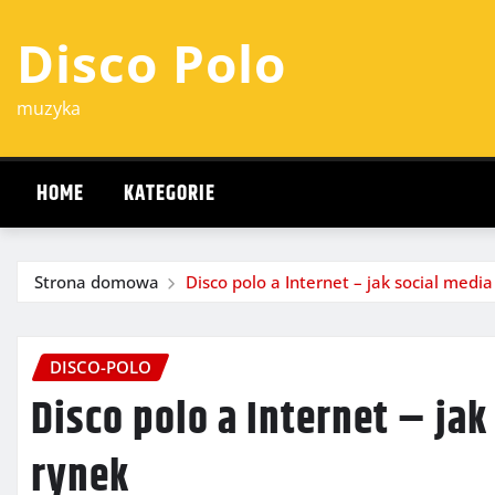
Przejdź
Disco Polo
do
treści
muzyka
HOME
KATEGORIE
Strona domowa
Disco polo a Internet – jak social media
DISCO-POLO
Disco polo a Internet – jak
rynek