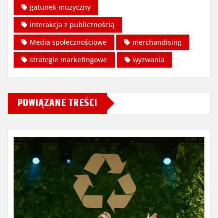
gatunek muzyczny
interakcja z publicznością
Media społecznościowe
merchandising
strategie marketingowe
wyzwania
POWIĄZANE TREŚCI