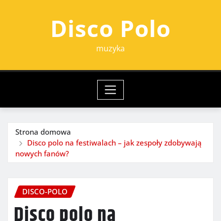
Przejdź
Disco Polo
do
treści
muzyka
Strona domowa
Disco polo na festiwalach – jak zespoły zdobywają
nowych fanów?
DISCO-POLO
Disco polo na