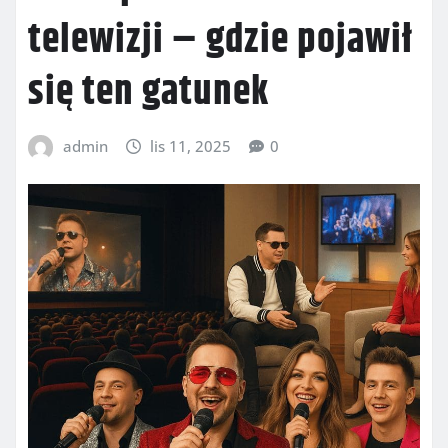
telewizji – gdzie pojawił
się ten gatunek
admin
lis 11, 2025
0