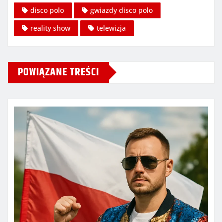
disco polo
gwiazdy disco polo
reality show
telewizja
POWIĄZANE TREŚCI