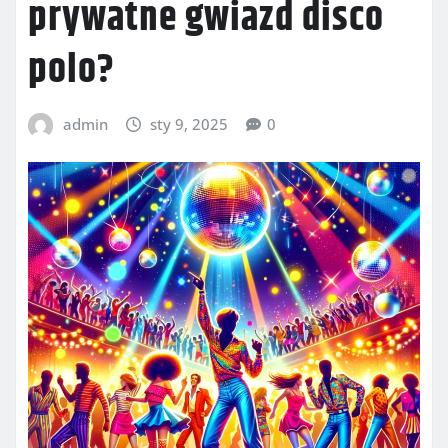
prywatne gwiazd disco
polo?
admin
sty 9, 2025
0