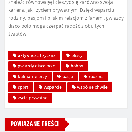
znaleźć równowagę i cieszyć się zarówno swoją
karierą, jak i życiem prywatnym. Dzięki wsparciu
rodziny, pasjom i bliskim relacjom z fanami, gwiazdy
disco polo mogą czerpać radość z obu tych
światów.
aktywność fizyczna
bliscy
gwiazdy disco polo
hobby
kulinarne przy
pasja
rodzina
sport
wsparcie
wspólne chwile
życie prywatne
POWIĄZANE TREŚCI