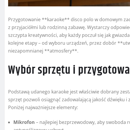
Przygotowanie **karaoke** disco polo w domowym zac
z przyjaciółmi lub rodzinną zabawę. Wystarczy odpowied
szczypta kreatywności, aby każdy poczuł się jak gwiazd
kolejne etapy – od wyboru urządzeń, przez dobór **utw
niezapomnianej **atmosfery**.
Wybór sprzętu i przygotowa
Podstawą udanego karaoke jest właściwie dobrany zesta
sprzęt pozwoli osiągnąć zadowalającą jakość dźwięku i
Poniżej najważniejsze elementy:
Mikrofon
– najlepiej bezprzewodowy, aby swoboda r