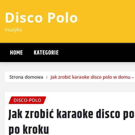
Przejdź
Disco Polo
do
treści
muzyka
HOME
KATEGORIE
Strona domowa
Jak zrobić karaoke disco polo w domu –
DISCO-POLO
Jak zrobić karaoke disco p
po kroku