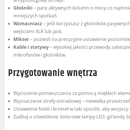
antypoślizgowy uchwyt.
Głośniki
– parę aktywnych kolumn o mocy co najmniej
mniejszych spotkań.
Wzmacniacz
– jeśli korzystasz z głośników pasywnyc
wejściami XLR lub jack.
Mikser
– pozwoli na precyzyjne ustawienie poziomó
Kable i statywy
– wysokiej jakości przewody zabezpi
mikrofonów i głośników.
Przygotowanie wnętrza
Wyciszenie pomieszczenia za pomocą miękkich eleme
Wyznaczenie strefy estradowej – niewielka przestrzeń
Ustawienie foteli i krzeseł w taki sposób, aby wszyscy
Zadbaj o oświetlenie: kolorowe lampy LED, girlandy św