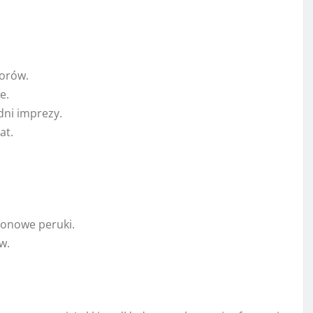
orów.
e.
dni imprezy.
at.
eonowe peruki.
w.