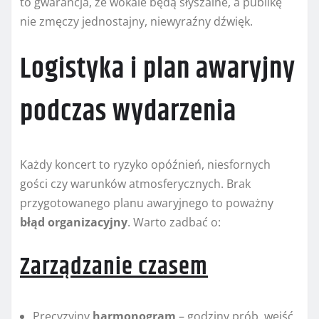
to gwarancja, że wokale będą słyszalne, a publikę
nie zmęczy jednostajny, niewyraźny dźwięk.
Logistyka i plan awaryjny
podczas wydarzenia
Każdy koncert to ryzyko opóźnień, niesfornych
gości czy warunków atmosferycznych. Brak
przygotowanego planu awaryjnego to poważny
błąd organizacyjny
. Warto zadbać o:
Zarządzanie czasem
Precyzyjny
harmonogram
– godziny prób, wejść