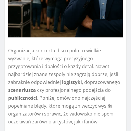
Organizacja koncertu disco polo to wielkie
wyzwanie, które wymaga precyzyjnego
przygotowania i dbałości o każdy detal. Nawet
najbardziej znane zespoły nie zagrają dobrze, jeśli
zabraknie odpowiedniej
logistyki
, dopracowanego
scenariusza
czy profesjonalnego podejścia do
publiczności
. Poniżej omówiono najczęściej
popełniane błędy, które mogą zniweczyć wysiłki
organizatorów i sprawić, że widowisko nie spełni
oczekiwań zarówno artystów, jak i fanów.