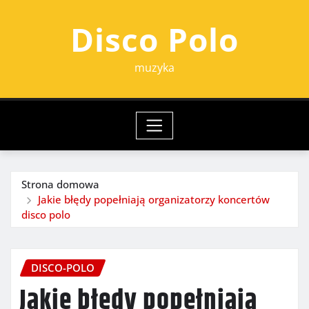
Przejdź
Disco Polo
do
treści
muzyka
Strona domowa
Jakie błędy popełniają organizatorzy koncertów
disco polo
DISCO-POLO
Jakie błędy popełniają