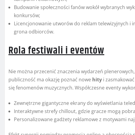
Budowanie społeczności fanów wokół wybranych wyk
konkursów;
Licencjonowanie utworów do reklam telewizyjnych i i
grona odbiorców.
Rola festiwali i eventów
Nie można przecenić znaczenia wydarzeń plenerowych, t
publiczność ma okazję poznać nowe
hity
i zasmakować 
się fenomenów muzycznych. Współczesne eventy wykor
Zewnętrzne gigantyczne ekrany do wyświetlania tele
Interaktywne strefy chillout, gdzie gracze mogą pobr
Personalizowane gadżety reklamowe z motywami najn
Efekt synergii pomiędzy promocją online a obecnością n