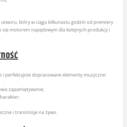
ymi;
tworu, który w ciągu kilkunastu godzin od premiery
ało się motorem napędowym dla kolejnych produkcji i
rność
we i perfekcyjnie dopracowane elementy muzyczne:
twia zapamiętywanie;
harakter;
;
czne i transmisje na żywo.