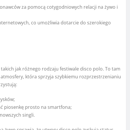
onawców za pomocą cotygodniowych relacji na żywo i
nternetowych, co umożliwia dotarcie do szerokiego
akich jak różnego rodzaju festiwale disco polo. To tam
atmosfery, która sprzyja szybkiemu rozprzestrzenianiu
zystują:
dysków;
ać piosenkę prosto na smartfona;
owszych singli.
a żywo sprawia, że utwory disco polo zyskują status