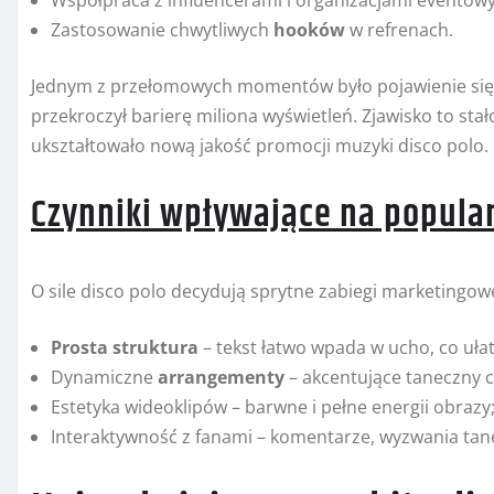
Współpraca z influencerami i organizacjami eventow
Zastosowanie chwytliwych
hooków
w refrenach.
Jednym z przełomowych momentów było pojawienie się u
przekroczył barierę miliona wyświetleń. Zjawisko to st
ukształtowało nową jakość promocji muzyki disco polo.
Czynniki wpływające na popula
O sile disco polo decydują sprytne zabiegi marketingo
Prosta struktura
– tekst łatwo wpada w ucho, co uła
Dynamiczne
arrangementy
– akcentujące taneczny c
Estetyka wideoklipów – barwne i pełne energii obrazy
Interaktywność z fanami – komentarze, wyzwania tane