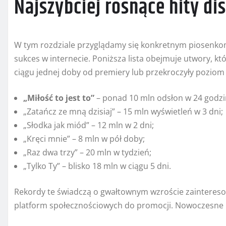
Najszybciej rosnące hity di
W tym rozdziale przyglądamy się konkretnym piosenkom,
sukces w internecie. Poniższa lista obejmuje utwory, k
ciągu jednej doby od premiery lub przekroczyły poziom
„Miłość to jest to”
– ponad 10 mln odsłon w 24 godzi
„Zatańcz ze mną dzisiaj” – 15 mln wyświetleń w 3 dni;
„Słodka jak miód” – 12 mln w 2 dni;
„Kręci mnie” – 8 mln w pół doby;
„Raz dwa trzy” – 20 mln w tydzień;
„Tylko Ty” – blisko 18 mln w ciągu 5 dni.
Rekordy te świadczą o gwałtownym wzroście zainteres
platform społecznościowych do promocji. Nowoczesne