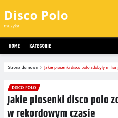
Przejdź
Disco Polo
do
treści
muzyka
HOME
KATEGORIE
Strona domowa
Jakie piosenki disco polo zdobyły mili
DISCO-POLO
Jakie piosenki disco polo 
w rekordowym czasie