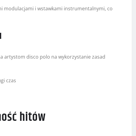
ymi modulacjami i wstawkami instrumentalnymi, co
u
 artystom disco polo na wykorzystanie zasad
ugi czas
ność hitów