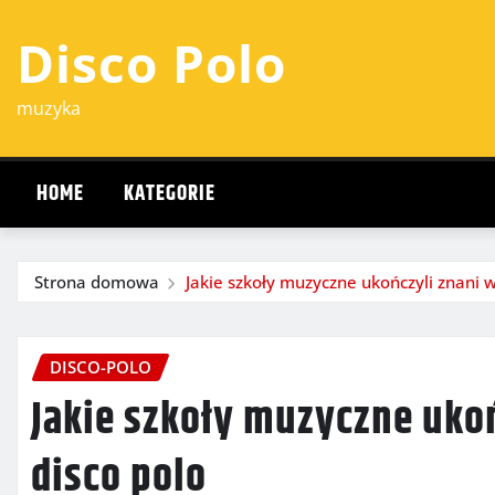
Przejdź
Disco Polo
do
treści
muzyka
HOME
KATEGORIE
Strona domowa
Jakie szkoły muzyczne ukończyli znani 
DISCO-POLO
Jakie szkoły muzyczne uko
disco polo