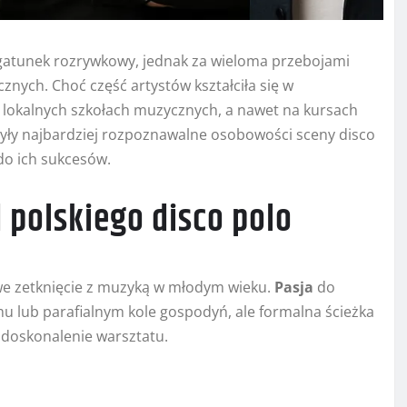
 gatunek rozrywkowy, jednak za wieloma przebojami
nych. Choć część artystów kształciła się w
lokalnych szkołach muzycznych, a nawet na kursach
zyły najbardziej rozpoznawalne osobowości sceny disco
do ich sukcesów.
 polskiego disco polo
e zetknięcie z muzyką w młodym wieku.
Pasja
do
mu lub parafialnym kole gospodyń, ale formalna ścieżka
doskonalenie warsztatu.