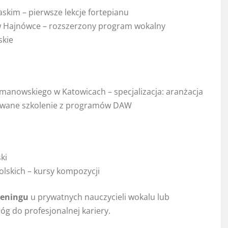
skim – pierwsze lekcje fortepianu
w Hajnówce – rozszerzony program wokalny
skie
manowskiego w Katowicach – specjalizacja: aranżacja
owane szkolenie z programów DAW
ki
skich – kursy kompozycji
reningu
u prywatnych nauczycieli wokalu lub
g do profesjonalnej kariery.