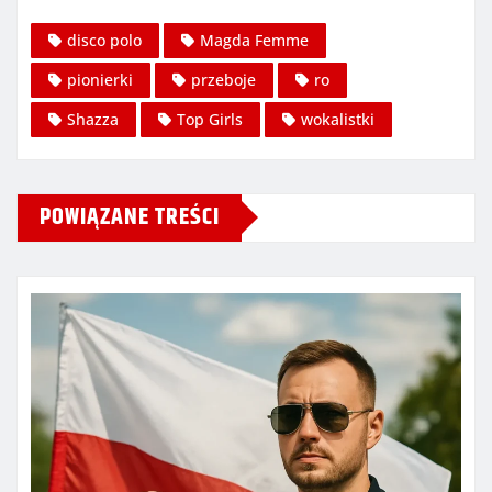
disco polo
Magda Femme
pionierki
przeboje
ro
Shazza
Top Girls
wokalistki
POWIĄZANE TREŚCI