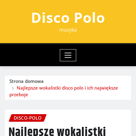
Przejdź
Disco Polo
do
treści
muzyka
Strona domowa
Najlepsze wokalistki disco polo i ich największe
przeboje
DISCO-POLO
Najlepsze wokalistki