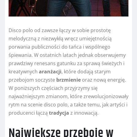
Disco polo od zawsze łączy w sobie prostotę
melodyczną z niezwykłą wręcz umiejętnością
porwania publiczności do tańca i wspólnego
śpiewania. W ostatnich latach jednak obserwujemy
prawdziwy renesans gatunku za sprawą świeżych i
kreatywnych
aranżacji
, które dodają starym
przebojom soczyste
brzmienie
oraz nową energię.
W poniższych częściach przyjrzymy się
najważniejszym zmianom, które zrewolucjonizowały
rytm na scenie disco polo, a także temu, jak artyści i
producenci łączą
tradycja
z innowacją.
Największe przeboje w