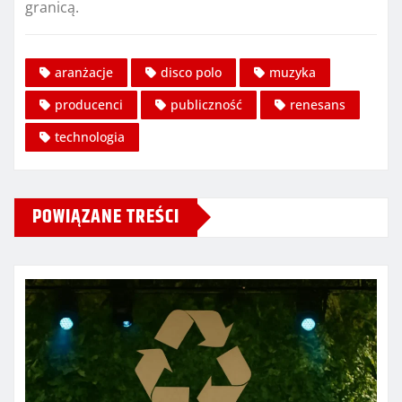
granicą.
aranżacje
disco polo
muzyka
producenci
publiczność
renesans
technologia
POWIĄZANE TREŚCI