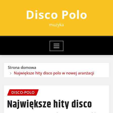
Przejdź
Disco Polo
do
treści
muzyka
Strona domowa
Największe hity disco polo w nowej aranżacji
DISCO-POLO
Największe hity disco