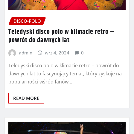
DISCO-POLO
Teledyski disco polo w klimacie retro –
powrót do dawnych lat
admin
wrz 4, 2024
0
Teledyski disco polo w klimacie retro – powrót do
dawnych lat to fascynujący temat, który zyskuje na
popularności wśród fanów…
READ MORE