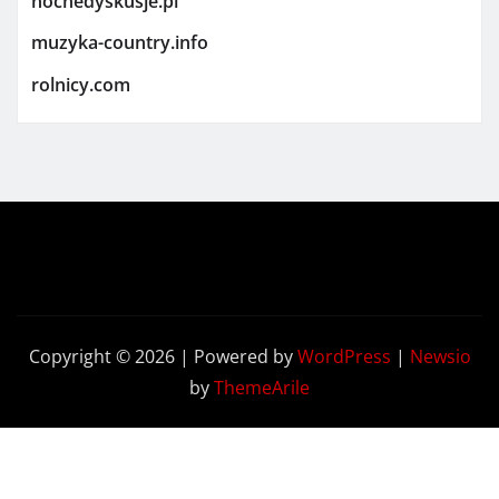
nocnedyskusje.pl
muzyka-country.info
rolnicy.com
Copyright © 2026 | Powered by
WordPress
|
Newsio
by
ThemeArile