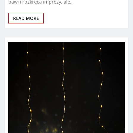
bawi i rozkręca imprezy, ale…
READ MORE