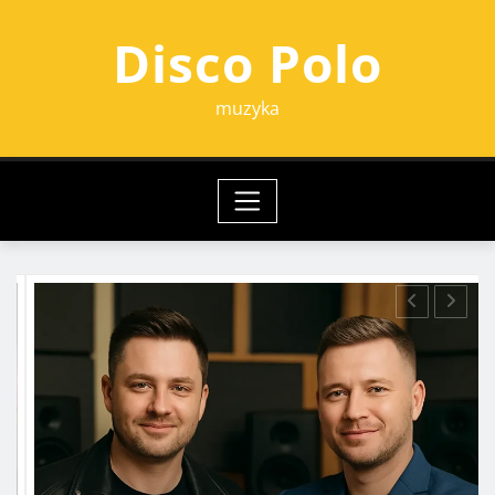
Przejdź
Disco Polo
do
treści
muzyka