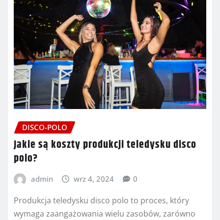
DISCO-POLO
Jakie są koszty produkcji teledysku disco
polo?
admin
wrz 4, 2024
0
Produkcja teledysku disco polo to proces, który
wymaga zaangażowania wielu zasobów, zarówno