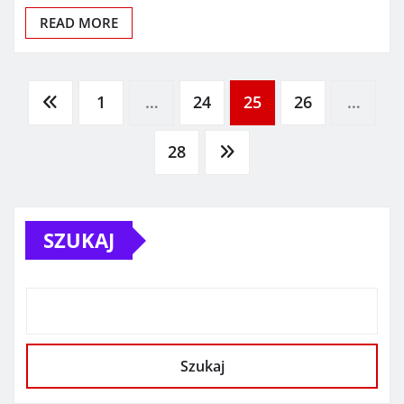
READ MORE
Stronicowanie
1
…
24
25
26
…
wpisów
28
SZUKAJ
Szukaj