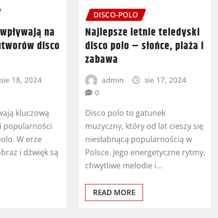
DISCO-POLO
i wpływają na
Najlepsze letnie teledyski
utworów disco
disco polo – słońce, plaża i
zabawa
sie 18, 2024
admin
sie 17, 2024
0
wają kluczową
Disco polo to gatunek
i popularności
muzyczny, który od lat cieszy się
olo. W erze
niesłabnącą popularnością w
obraz i dźwięk są
Polsce. Jego energetyczne rytmy,
…
chwytliwe melodie i…
READ MORE