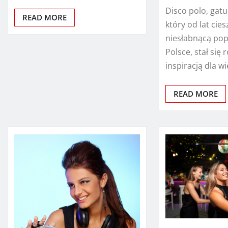
Disco polo, gat
READ MORE
który od lat cies
niesłabnącą pop
Polsce, stał się 
inspiracją dla 
READ MORE