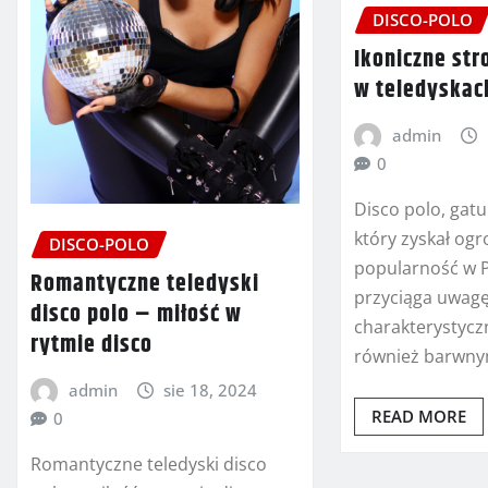
DISCO-POLO
Ikoniczne stro
w teledyskach
admin
0
Disco polo, gat
który zyskał og
DISCO-POLO
popularność w Po
Romantyczne teledyski
przyciąga uwag
disco polo – miłość w
charakterystycz
rytmie disco
również barwn
admin
sie 18, 2024
READ MORE
0
Romantyczne teledyski disco