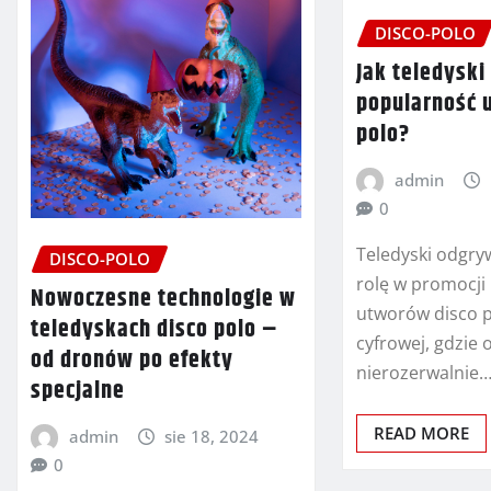
DISCO-POLO
Jak teledysk
popularność 
polo?
admin
0
Teledyski odgry
DISCO-POLO
rolę w promocji 
Nowoczesne technologie w
utworów disco p
teledyskach disco polo –
cyfrowej, gdzie 
od dronów po efekty
nierozerwalnie
specjalne
READ MORE
admin
sie 18, 2024
0