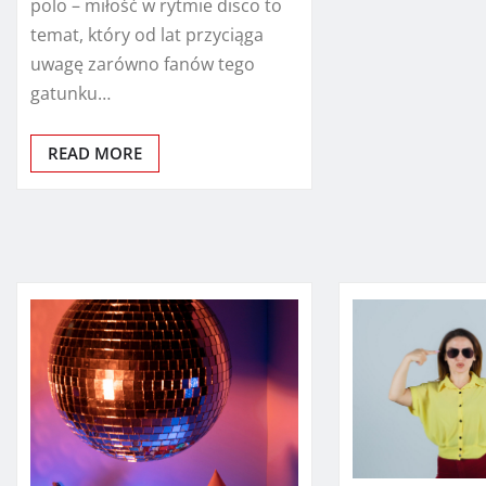
polo – miłość w rytmie disco to
temat, który od lat przyciąga
uwagę zarówno fanów tego
gatunku…
READ MORE