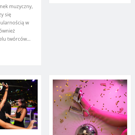
unek muzyczny,
zy się
ularnością w
również
wielu twórców…