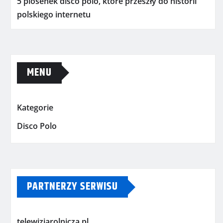
5 piosenek disco polo, które przeszły do historii
polskiego internetu
MENU
Kategorie
Disco Polo
PARTNERZY SERWISU
telewizjarolnicza.pl