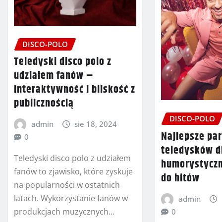
DISCO-POLO
Teledyski disco polo z
udziałem fanów –
interaktywność i bliskość z
publicznością
DISCO-POLO
admin
sie 18, 2024
Najlepsze pa
0
teledysków d
Teledyski disco polo z udziałem
humorystyczn
fanów to zjawisko, które zyskuje
do hitów
na popularności w ostatnich
latach. Wykorzystanie fanów w
admin
produkcjach muzycznych…
0