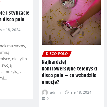
je i stylizacje
 disco polo
sie 18, 2024
unek muzyczny,
romną
DISCO-POLO
lsce, nie tylko
Najbardziej
ę swoją
kontrowersyjne teledyski
ną muzyką, ale
disco polo – co wzbudziło
ymi…
emocje?
admin
sie 18, 2024
0