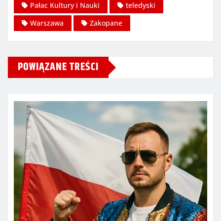
Pałac Kultury i Nauki
teledyski
Warszawa
Zakopane
POWIĄZANE TREŚCI