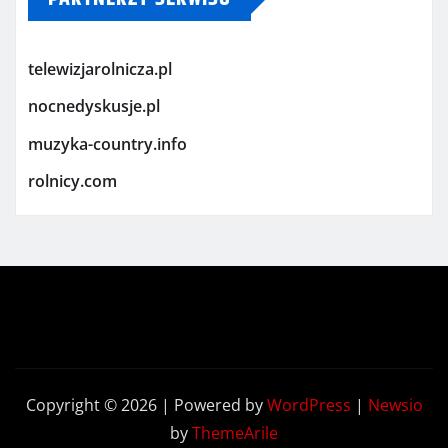
telewizjarolnicza.pl
nocnedyskusje.pl
muzyka-country.info
rolnicy.com
Copyright © 2026 | Powered by
WordPress
|
Newsio
by
ThemeArile