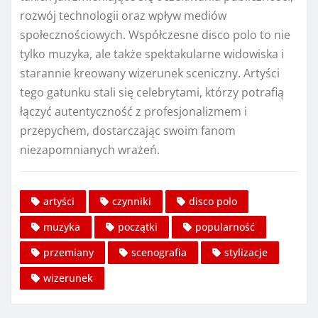
rozwój technologii oraz wpływ mediów
społecznościowych. Współczesne disco polo to nie
tylko muzyka, ale także spektakularne widowiska i
starannie kreowany wizerunek sceniczny. Artyści
tego gatunku stali się celebrytami, którzy potrafią
łączyć autentyczność z profesjonalizmem i
przepychem, dostarczając swoim fanom
niezapomnianych wrażeń.
artyści
czynniki
disco polo
muzyka
początki
popularność
przemiany
scenografia
stylizacje
wizerunek