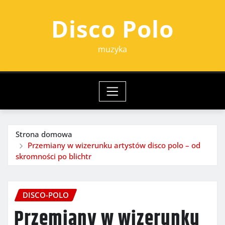
Przejdź
Disco Polo
do
treści
muzyka
Strona domowa
Przemiany w wizerunku artystów disco polo – od
skromności po blichtr
DISCO-POLO
Przemiany w wizerunku