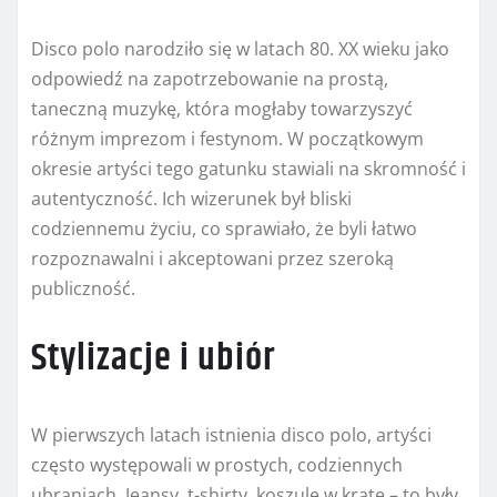
Disco polo narodziło się w latach 80. XX wieku jako
odpowiedź na zapotrzebowanie na prostą,
taneczną muzykę, która mogłaby towarzyszyć
różnym imprezom i festynom. W początkowym
okresie artyści tego gatunku stawiali na skromność i
autentyczność. Ich wizerunek był bliski
codziennemu życiu, co sprawiało, że byli łatwo
rozpoznawalni i akceptowani przez szeroką
publiczność.
Stylizacje i ubiór
W pierwszych latach istnienia disco polo, artyści
często występowali w prostych, codziennych
ubraniach. Jeansy, t-shirty, koszule w kratę – to były