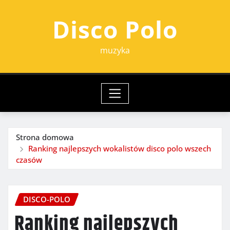
Przejdź
Disco Polo
do
treści
muzyka
Strona domowa
Ranking najlepszych wokalistów disco polo wszech
czasów
DISCO-POLO
Ranking najlepszych