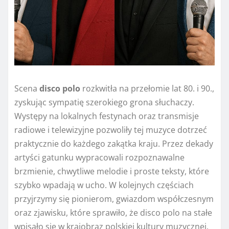
Scena
disco polo
rozkwitła na przełomie lat 80. i 90.,
zyskując sympatię szerokiego grona słuchaczy.
Występy na lokalnych festynach oraz transmisje
radiowe i telewizyjne pozwoliły tej muzyce dotrzeć
praktycznie do każdego zakątka kraju. Przez dekady
artyści gatunku wypracowali rozpoznawalne
brzmienie, chwytliwe melodie i proste teksty, które
szybko wpadają w ucho. W kolejnych częściach
przyjrzymy się pionierom, gwiazdom współczesnym
oraz zjawisku, które sprawiło, że disco polo na stałe
wpisało się w krajobraz polskiej kultury muzycznej.