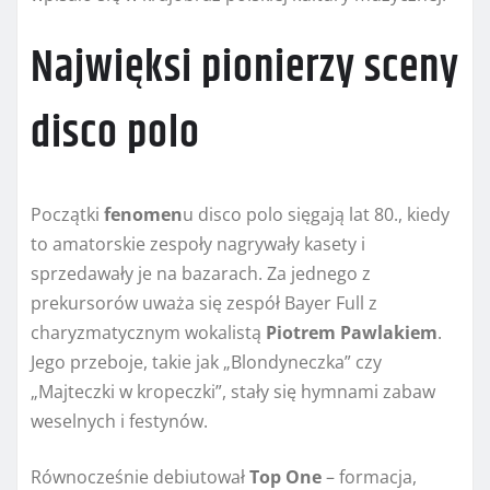
Najwięksi pionierzy sceny
disco polo
Początki
fenomen
u disco polo sięgają lat 80., kiedy
to amatorskie zespoły nagrywały kasety i
sprzedawały je na bazarach. Za jednego z
prekursorów uważa się zespół Bayer Full z
charyzmatycznym wokalistą
Piotrem Pawlakiem
.
Jego przeboje, takie jak „Blondyneczka” czy
„Majteczki w kropeczki”, stały się hymnami zabaw
weselnych i festynów.
Równocześnie debiutował
Top One
– formacja,