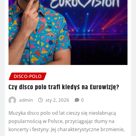
DISCO-POLO
Czy disco polo trafi kiedyś na Eurowizję?
admin
sty 2, 2026
0
Muzyka disco polo od lat cieszy się niesłabnącą
popularnością w Polsce, przyciągając tłumy na
koncerty i festyny. Jej charakterystyczne brzmienie,