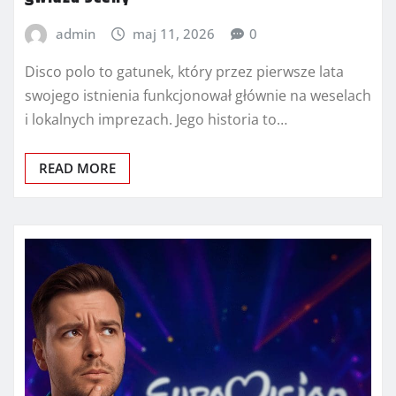
admin
maj 11, 2026
0
Disco polo to gatunek, który przez pierwsze lata
swojego istnienia funkcjonował głównie na weselach
i lokalnych imprezach. Jego historia to…
READ MORE