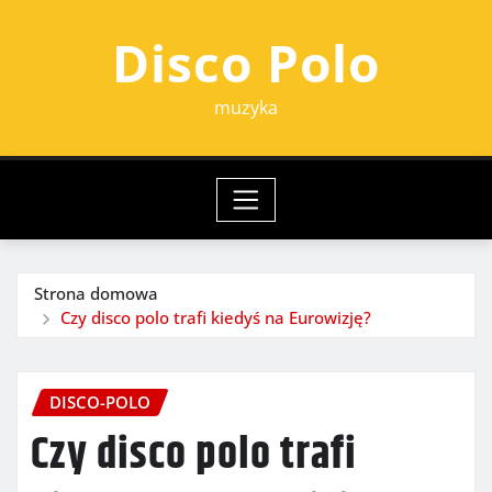
Przejdź
Disco Polo
do
treści
muzyka
Strona domowa
Czy disco polo trafi kiedyś na Eurowizję?
DISCO-POLO
Czy disco polo trafi