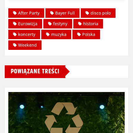
After Party
Bayer Full
disco polo
Eurowizja
festyny
historia
koncerty
muzyka
Polska
Weekend
POWIĄZANE TREŚCI