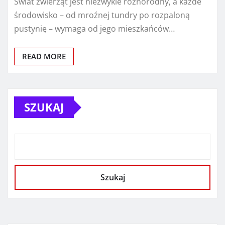
Świat zwierząt jest niezwykle różnorodny, a każde
środowisko – od mroźnej tundry po rozpaloną
pustynię – wymaga od jego mieszkańców…
READ MORE
SZUKAJ
Szukaj