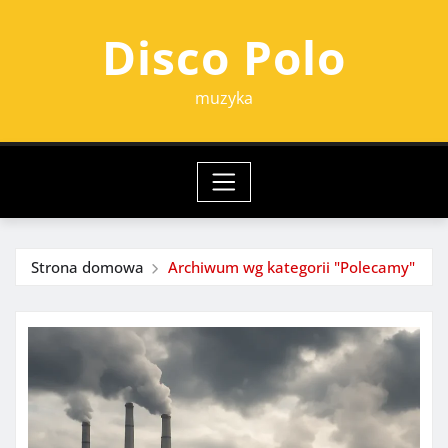
Przejdź
Disco Polo
do
treści
muzyka
Strona domowa
Archiwum wg kategorii "Polecamy"