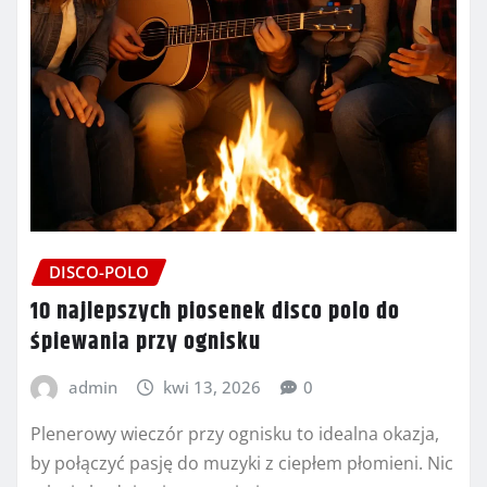
DISCO-POLO
10 najlepszych piosenek disco polo do
śpiewania przy ognisku
admin
kwi 13, 2026
0
Plenerowy wieczór przy ognisku to idealna okazja,
by połączyć pasję do muzyki z ciepłem płomieni. Nic