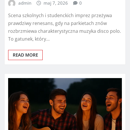
admin
maj 7, 2026
0
Scena szkolnych i studenckich imprez przeżywa
prawdziwy renesans, gdy na parkietach znów
rozbrzmiewa charakterystyczna muzyka disco polo.
To gatunek, który…
READ MORE