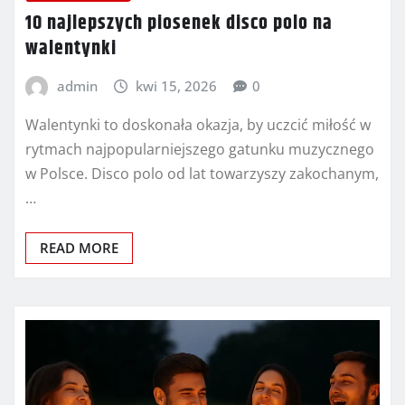
10 najlepszych piosenek disco polo na
walentynki
admin
kwi 15, 2026
0
Walentynki to doskonała okazja, by uczcić miłość w
rytmach najpopularniejszego gatunku muzycznego
w Polsce. Disco polo od lat towarzyszy zakochanym,
…
READ MORE