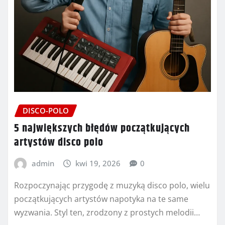
DISCO-POLO
5 największych błędów początkujących
artystów disco polo
admin
kwi 19, 2026
0
Rozpoczynając przygodę z muzyką disco polo, wielu
początkujących artystów napotyka na te same
wyzwania. Styl ten, zrodzony z prostych melodii…