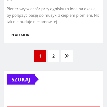
Plenerowy wieczór przy ognisku to idealna okazja,
by połączyć pasję do muzyki z ciepłem płomieni. Nic
tak nie buduje niesamowitej…
READ MORE
Stronicowanie
1
2
wpisów
SZUKAJ