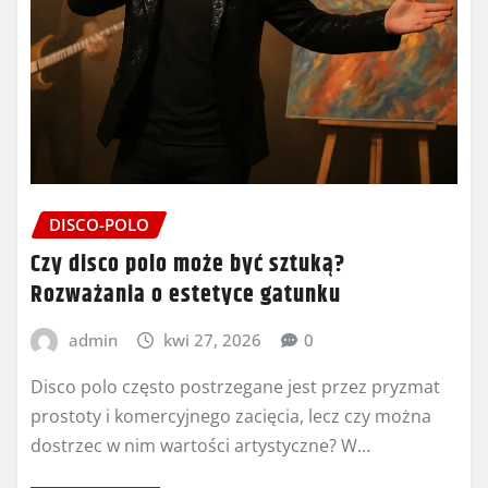
DISCO-POLO
Czy disco polo może być sztuką?
Rozważania o estetyce gatunku
admin
kwi 27, 2026
0
Disco polo często postrzegane jest przez pryzmat
prostoty i komercyjnego zacięcia, lecz czy można
dostrzec w nim wartości artystyczne? W…