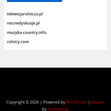
telewizjarolnicza.pl
nocnedyskusje.pl
muzyka-country.info
rolnicy.com
Copyright © 2026 | Powered by
WordPress
|
Newsio
by
ThemeArile