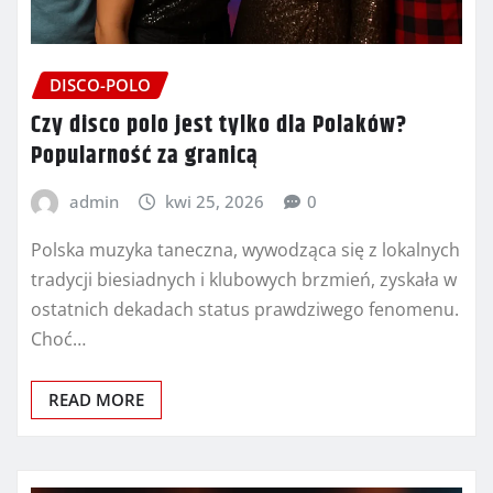
DISCO-POLO
Czy disco polo jest tylko dla Polaków?
Popularność za granicą
admin
kwi 25, 2026
0
Polska muzyka taneczna, wywodząca się z lokalnych
tradycji biesiadnych i klubowych brzmień, zyskała w
ostatnich dekadach status prawdziwego fenomenu.
Choć…
READ MORE