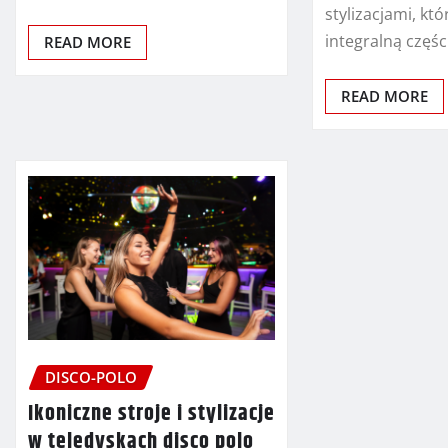
stylizacjami, któ
integralną częś
READ MORE
READ MORE
DISCO-POLO
Ikoniczne stroje i stylizacje
w teledyskach disco polo