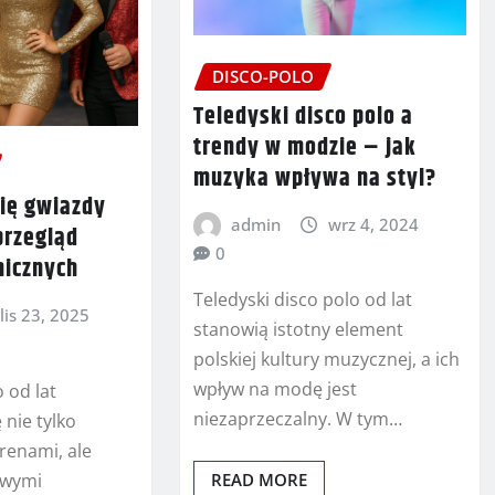
DISCO-POLO
Teledyski disco polo a
trendy w modzie – jak
muzyka wpływa na styl?
się gwiazdy
admin
wrz 4, 2024
przegląd
0
enicznych
Teledyski disco polo od lat
lis 23, 2025
stanowią istotny element
polskiej kultury muzycznej, a ich
wpływ na modę jest
 od lat
niezaprzeczalny. W tym…
 nie tylko
renami, ale
owymi
READ MORE