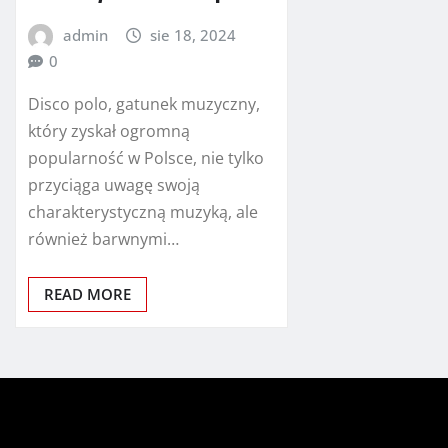
admin
sie 18, 2024
0
Disco polo, gatunek muzyczny,
który zyskał ogromną
popularność w Polsce, nie tylko
przyciąga uwagę swoją
charakterystyczną muzyką, ale
również barwnymi…
READ MORE