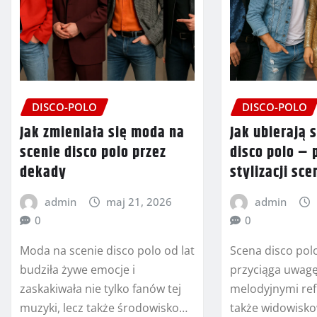
DISCO-POLO
DISCO-POLO
Jak zmieniała się moda na
Jak ubierają 
scenie disco polo przez
disco polo – 
dekady
stylizacji sc
admin
maj 21, 2026
admin
0
0
Moda na scenie disco polo od lat
Scena disco polo
budziła żywe emocje i
przyciąga uwagę
zaskakiwała nie tylko fanów tej
melodyjnymi ref
muzyki, lecz także środowisko…
także widowisk