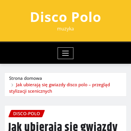
Przejdź
Disco Polo
do
treści
muzyka
Strona domowa
Jak ubierają się gwiazdy disco polo – przegląd
stylizacji scenicznych
DISCO-POLO
Jak ubierają się gwiazdy