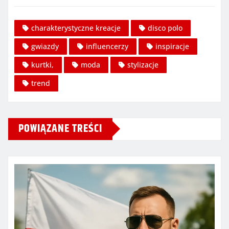
charakterystyczne kreacje
disco polo
gwiazdy
influencerzy
inspiracje
kurtki,
moda
stylizacje
trend
POWIĄZANE TREŚCI