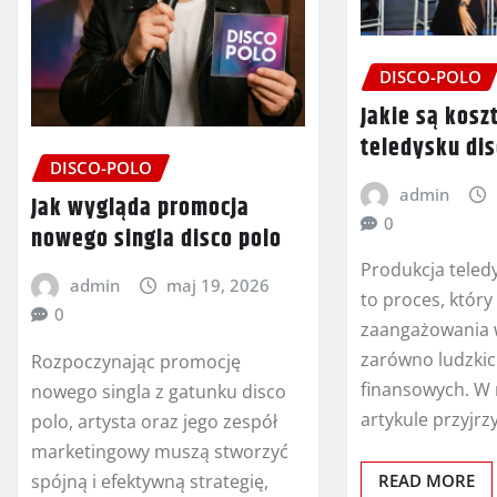
DISCO-POLO
Jakie są kosz
teledysku dis
DISCO-POLO
admin
Jak wygląda promocja
0
nowego singla disco polo
Produkcja teled
admin
maj 19, 2026
to proces, któr
0
zaangażowania 
zarówno ludzkich
Rozpoczynając promocję
finansowych. W 
nowego singla z gatunku disco
artykule przyjr
polo, artysta oraz jego zespół
marketingowy muszą stworzyć
spójną i efektywną strategię,
READ MORE