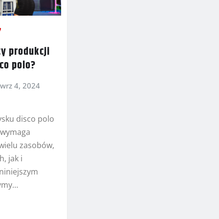
ty produkcji
co polo?
wrz 4, 2024
ysku disco polo
y wymaga
wielu zasobów,
, jak i
niniejszym
zymy…