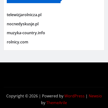
telewizjarolnicza.pl
nocnedyskusje.pl
muzyka-country.info
rolnicy.com
Copyright © 2026 | Powered by
WordPress
|
Newsio
by
ThemeArile