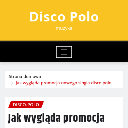
Przejdź
Disco Polo
do
treści
muzyka
Strona domowa
Jak wygląda promocja nowego singla disco polo
DISCO-POLO
Jak wygląda promocja