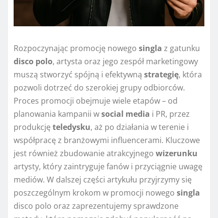
Rozpoczynając promocję nowego
singla
z gatunku
disco polo
, artysta oraz jego zespół marketingowy
muszą stworzyć spójną i efektywną
strategię
, która
pozwoli dotrzeć do szerokiej grupy odbiorców.
Proces promocji obejmuje wiele etapów – od
planowania kampanii w
social media
i PR, przez
produkcję
teledysku
, aż po działania w terenie i
współpracę z branżowymi influencerami. Kluczowe
jest również zbudowanie atrakcyjnego
wizerunku
artysty, który zaintryguje fanów i przyciągnie uwagę
mediów. W dalszej części artykułu przyjrzymy się
poszczególnym krokom w promocji nowego
singla
disco polo oraz zaprezentujemy sprawdzone