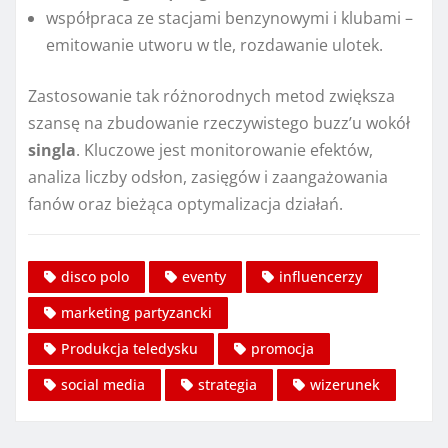
współpraca ze stacjami benzynowymi i klubami –
emitowanie utworu w tle, rozdawanie ulotek.
Zastosowanie tak różnorodnych metod zwiększa
szansę na zbudowanie rzeczywistego buzz’u wokół
singla
. Kluczowe jest monitorowanie efektów,
analiza liczby odsłon, zasięgów i zaangażowania
fanów oraz bieżąca optymalizacja działań.
disco polo
eventy
influencerzy
marketing partyzancki
Produkcja teledysku
promocja
social media
strategia
wizerunek