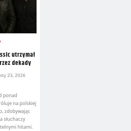
assic utrzymał
przez dekady
sty 23, 2026
od ponad
róluje na polskiej
lo, zdobywając
ia słuchaczy
telnymi hitami.