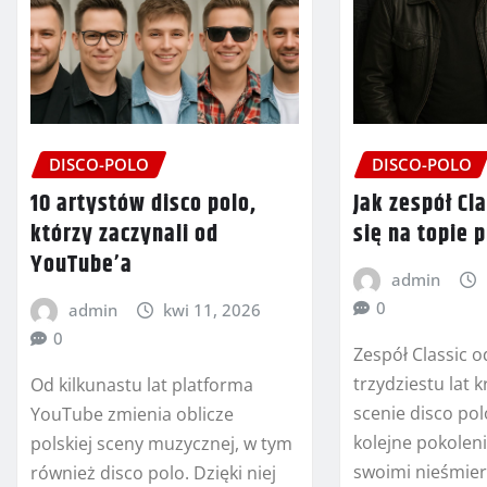
DISCO-POLO
DISCO-POLO
10 artystów disco polo,
Jak zespół Cl
którzy zaczynali od
się na topie 
YouTube’a
admin
0
admin
kwi 11, 2026
0
Zespół Classic 
trzydziestu lat k
Od kilkunastu lat platforma
scenie disco po
YouTube zmienia oblicze
kolejne pokolen
polskiej sceny muzycznej, w tym
swoimi nieśmier
również disco polo. Dzięki niej