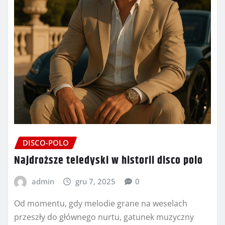
DISCO-POLO
Najdroższe teledyski w historii disco polo
admin
gru 7, 2025
0
Od momentu, gdy melodie grane na weselach
przeszły do głównego nurtu, gatunek muzyczny