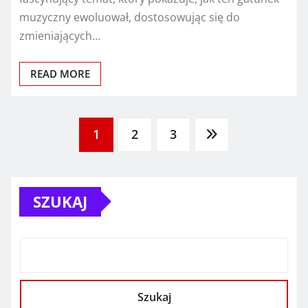
muzyczny ewoluował, dostosowując się do
zmieniających…
READ MORE
Stronicowanie
1
2
3
wpisów
SZUKAJ
Szukaj