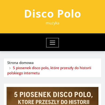
Przejdź
Disco Polo
do
treści
muzyka
Strona domowa
5 piosenek disco polo, które przeszły do historii
polskiego internetu