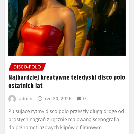
DISCO-POLO
Najbardziej kreatywne teledyski disco polo
ostatnich lat
admin
cze 20, 2026
0
Pulsujące rytmy disco polo przeszły długą drogę od
prostych nagrań z ręcznie malowaną scenografią
do pełnometrażowych klipów o filmowym