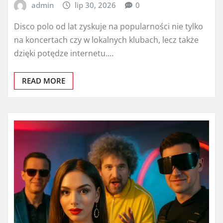
admin
lip 30, 2026
0
Disco polo od lat zyskuje na popularności nie tylko
na koncertach czy w lokalnych klubach, lecz także
dzięki potędze internetu.…
READ MORE