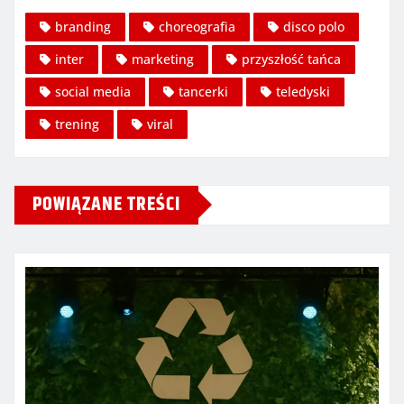
branding
choreografia
disco polo
inter
marketing
przyszłość tańca
social media
tancerki
teledyski
trening
viral
POWIĄZANE TREŚCI