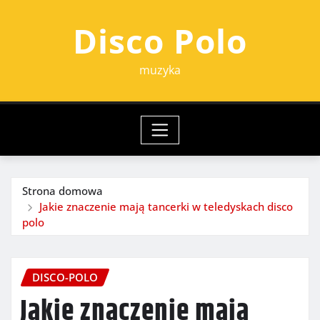
Przejdź
Disco Polo
do
treści
muzyka
Strona domowa
Jakie znaczenie mają tancerki w teledyskach disco
polo
DISCO-POLO
Jakie znaczenie mają