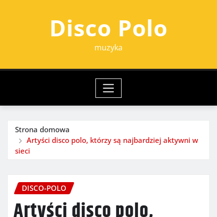
Przejdź
Disco Polo
do
treści
muzyka
Strona domowa
Artyści disco polo, którzy są najbardziej aktywni w
sieci
DISCO-POLO
Artyści disco polo,