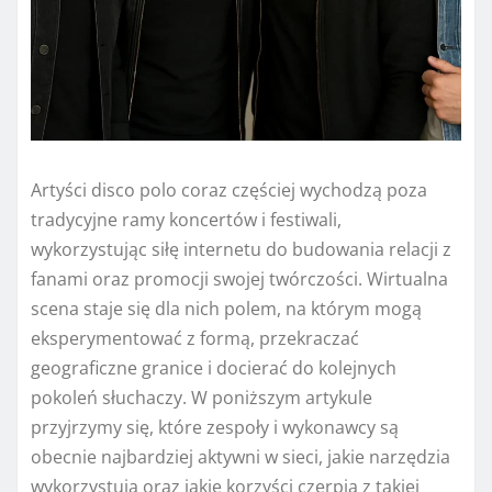
Artyści disco polo coraz częściej wychodzą poza
tradycyjne ramy koncertów i festiwali,
wykorzystując siłę internetu do budowania relacji z
fanami oraz promocji swojej twórczości. Wirtualna
scena staje się dla nich polem, na którym mogą
eksperymentować z formą, przekraczać
geograficzne granice i docierać do kolejnych
pokoleń słuchaczy. W poniższym artykule
przyjrzymy się, które zespoły i wykonawcy są
obecnie najbardziej aktywni w sieci, jakie narzędzia
wykorzystują oraz jakie korzyści czerpią z takiej