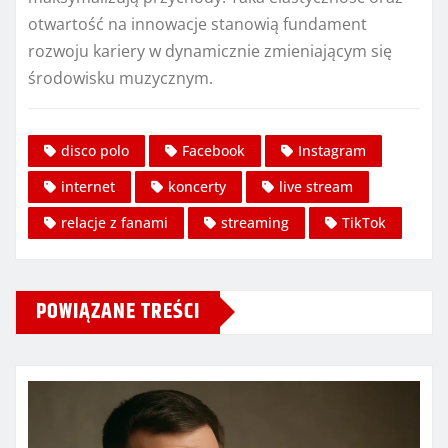
otwartość na innowacje stanowią fundament
rozwoju kariery w dynamicznie zmieniającym się
środowisku muzycznym.
disco polo
Facebook
Instagram
internet
koncerty
live stream
relacje z fanami
streaming
TikTok
POWIĄZANE TREŚCI