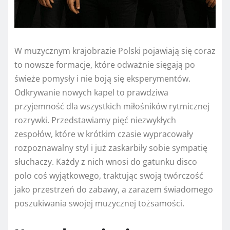
W muzycznym krajobrazie Polski pojawiają się coraz
to nowsze formacje, które odważnie sięgają po
świeże pomysły i nie boją się eksperymentów.
Odkrywanie nowych kapel to prawdziwa
przyjemność dla wszystkich miłośników rytmicznej
rozrywki. Przedstawiamy pięć niezwykłych
zespołów, które w krótkim czasie wypracowały
rozpoznawalny styl i już zaskarbiły sobie sympatię
słuchaczy. Każdy z nich wnosi do gatunku disco
polo coś wyjątkowego, traktując swoją twórczość
jako przestrzeń do zabawy, a zarazem świadomego
poszukiwania swojej muzycznej tożsamości.