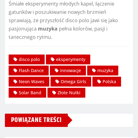
Śmiałe eksperymenty młodych kapel, łączenie
gatunków i poszukiwanie nowych brzmień
sprawiają, że przyszłość disco polo jawi się jako
pasjonująca
muzyka
pełna kolorów, pasji i
tanecznego rytmu.
disco polo
eksperymenty
Flash Dance
innowacje
muzyka
Neon Waves
Omega Girls
Polska
Solar Band
Złote Nutki
POWIĄZANE TREŚCI