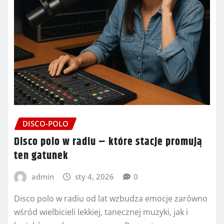
DISCO-POLO
Disco polo w radiu – które stacje promują
ten gatunek
admin
sty 4, 2026
0
Disco polo w radiu od lat wzbudza emocje zarówno
wśród wielbicieli lekkiej, tanecznej muzyki, jak i