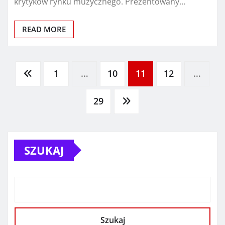
krytyków rynku muzycznego. Prezentowany…
READ MORE
Stronicowanie
1
…
10
11
12
…
wpisów
29
SZUKAJ
Szukaj