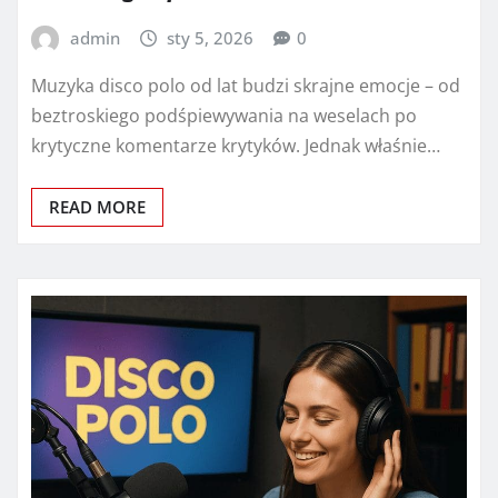
admin
sty 5, 2026
0
Muzyka disco polo od lat budzi skrajne emocje – od
beztroskiego podśpiewywania na weselach po
krytyczne komentarze krytyków. Jednak właśnie…
READ MORE